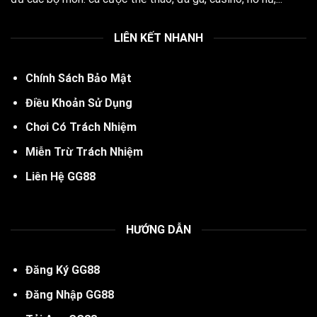
LIÊN KẾT NHANH
Chính Sách Bảo Mật
Điều Khoản Sử Dụng
Chơi Có Trách Nhiệm
Miễn Trừ Trách Nhiệm
Liên Hệ GG88
HƯỚNG DẪN
Đăng Ký GG88
Đăng Nhập GG88