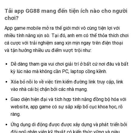
Tải app GG88 mang đến tiện ích nào cho người
chơi?
App game mobile mở ra thế giới mới vô cùng tiện lợi với
nhiều tính năng xịn sò. Tại đó, anh em có thể thỏa thích chơi
cá cược với trải nghiệm sang xịn mịn ngay trên điện thoại
và tận hưởng nhiều ưu điểm vượt trội như:
Dễ dàng tham gia vui chơi giải trí ở bất cứ nơi đâu và bất
kỳ lúc nào mà không cần PC, laptop cồng kềnh.
Xóa bỏ nỗi lo về việc tìm kiếm đường link truy cập, link
vào nhà cái bị chặn bởi các nhà mạng.
Giao diện hiện đại và tích hợp tính năng đồng bộ hóa với
website, app game có sự sắp xếp bố cục khoa học, rõ
ràng.
Ứng dụng di động được được xây dựng và phát triển bởi
đội ngũ nhân viên kỹ thuật có kiến thức vững và giàu