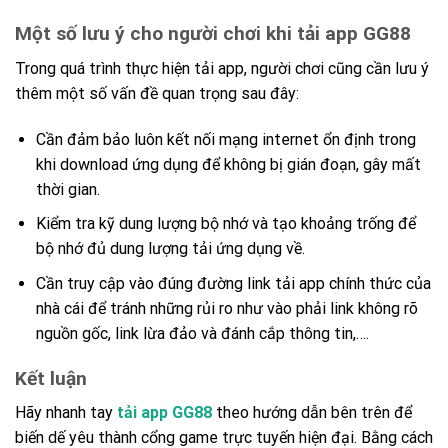
Một số lưu ý cho người chơi khi tải app GG88
Trong quá trình thực hiện tải app, người chơi cũng cần lưu ý
thêm một số vấn đề quan trọng sau đây:
Cần đảm bảo luôn kết nối mạng internet ổn định trong
khi download ứng dụng để không bị gián đoạn, gây mất
thời gian.
Kiểm tra kỹ dung lượng bộ nhớ và tạo khoảng trống để
bộ nhớ đủ dung lượng tải ứng dụng về.
Cần truy cập vào đúng đường link tải app chính thức của
nhà cái để tránh những rủi ro như vào phải link không rõ
nguồn gốc, link lừa đảo và đánh cắp thông tin,….
Kết luận
Hãy nhanh tay
tải app GG88
theo hướng dẫn bên trên để
biến dế yêu thành cổng game trực tuyến hiện đại. Bằng cách