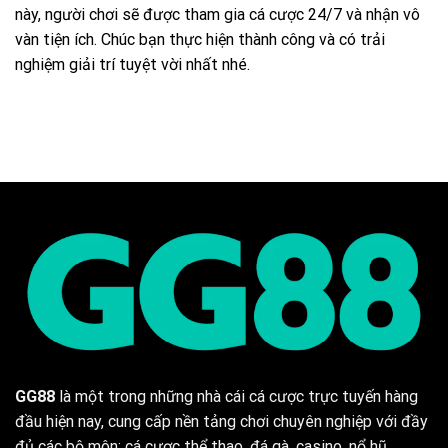
này, người chơi sẽ được tham gia cá cược 24/7 và nhận vô
vàn tiện ích. Chúc bạn thực hiện thành công và có trải
nghiệm giải trí tuyệt vời nhất nhé.
GG88
là một trong những nhà cái cá cược trực tuyến hàng
đầu hiện nay, cung cấp nền tảng chơi chuyên nghiệp với đầy
đủ các bộ môn: cá cược thể thao, đá gà, casino, nổ hũ,...