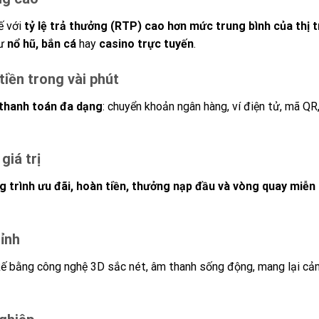
ế với
tỷ lệ trả thưởng (RTP) cao hơn mức trung bình của thị 
hư
nổ hũ, bắn cá
hay
casino trực tuyến
.
tiền trong vài phút
thanh toán đa dạng
: chuyển khoản ngân hàng, ví điện tử, mã QR
giá trị
 trình ưu đãi, hoàn tiền, thưởng nạp đầu và vòng quay miễn 
ỉnh
kế bằng công nghệ 3D sắc nét, âm thanh sống động, mang lại cả