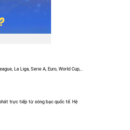
gue, La Liga, Serie A, Euro, World Cup,…
phát trực tiếp từ sòng bạc quốc tế. Hệ