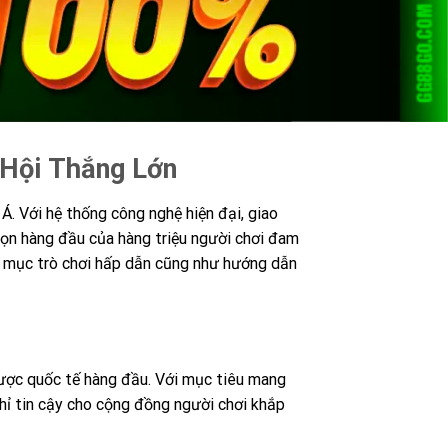
 Hội Thắng Lớn
. Với hệ thống công nghệ hiện đại, giao
họn hàng đầu của hàng triệu người chơi đam
nh mục trò chơi hấp dẫn cũng như hướng dẫn
cược quốc tế hàng đầu. Với mục tiêu mang
hỉ tin cậy cho cộng đồng người chơi khắp