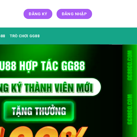
ĐĂNG KÝ
ĐĂNG NHẬP
G88
TRÒ CHƠI GG88