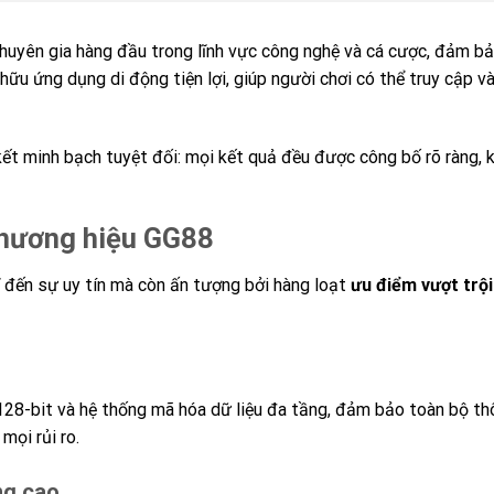
chuyên gia hàng đầu trong lĩnh vực công nghệ và cá cược, đảm b
hữu ứng dụng di động tiện lợi, giúp người chơi có thể truy cập v
ết minh bạch tuyệt đối: mọi kết quả đều được công bố rõ ràng,
 thương hiệu GG88
hĩ đến sự uy tín mà còn ấn tượng bởi hàng loạt
ưu điểm vượt trội
8-bit và hệ thống mã hóa dữ liệu đa tầng, đảm bảo toàn bộ thôn
mọi rủi ro.
ng cao